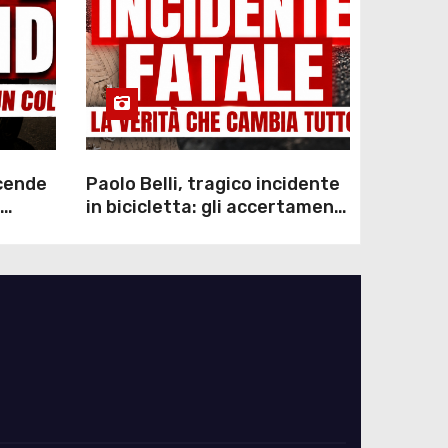
scende
Paolo Belli, tragico incidente
in bicicletta: gli accertamenti
sulla morte di Alessandro
Magnani e i punti ancora da
chiarire