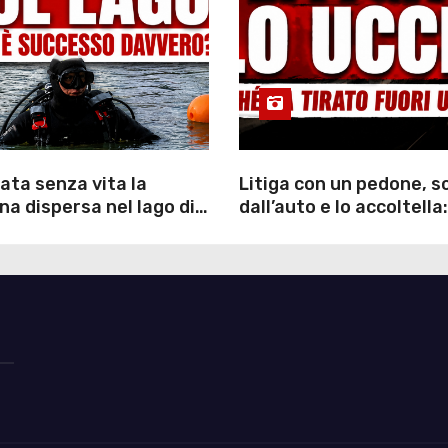
ata senza vita la
Litiga con un pedone, 
a dispersa nel lago di
dall’auto e lo accoltella:
inutili ore di ricerche
arrestato un uomo
ommozzatori