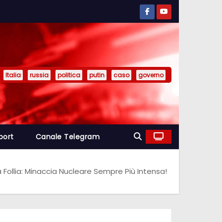
Italia
russia
politica
putin
caso
governo
port
Canale Telegram
la Follia: Minaccia Nucleare Sempre Più Intensa!