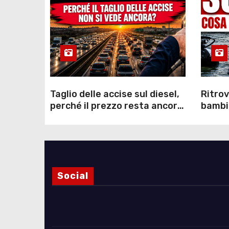
Taglio delle accise sul diesel,
Ritrov
perché il prezzo resta ancora
bambin
sopra i 2 euro nonostante lo
Como: 
sconto deciso dal Governo
dei s
Social