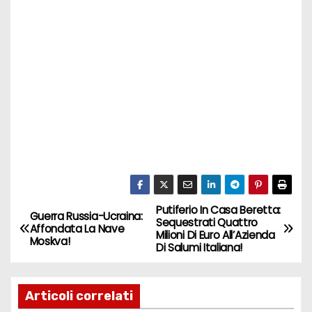
Putiferio In Casa Beretta:
N
Guerra Russia-Ucraina:
Sequestrati Quattro
Affondata La Nave
Milioni Di Euro All’Azienda
a
Moskva!
Di Salumi Italiana!
v
Articoli correlati
i