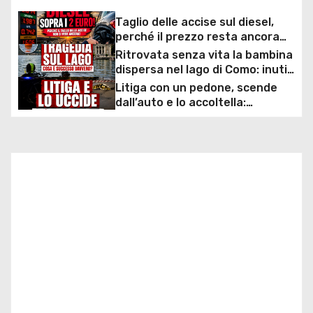
g
Taglio delle accise sul diesel,
perché il prezzo resta ancora
a
sopra i 2 euro nonostante lo
Ritrovata senza vita la bambina
sconto deciso dal Governo
dispersa nel lago di Como: inutili
z
ore di ricerche dei
Litiga con un pedone, scende
sommozzatori
dall’auto e lo accoltella:
i
arrestato un uomo
o
n
e
a
r
t