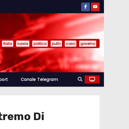
Italia
russia
politica
putin
caso
governo
port
Canale Telegram
stremo Di