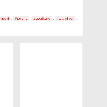
,
,
,
,
motivi
#perche
#sportitalia
#tutti al var