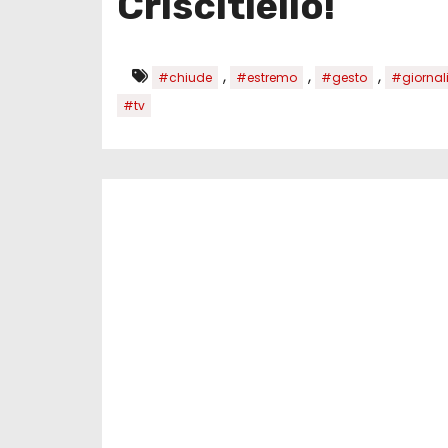
Criscitiello!
,
,
,
#chiude
#estremo
#gesto
#giornal
#tv