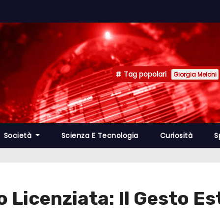
Tag popolari
Giorgia Meloni
Società
Scienza E Tecnologia
Curiosità
S
 Licenziata: Il Gesto E