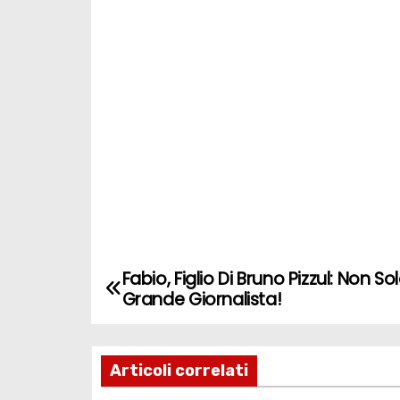
Fabio, Figlio Di Bruno Pizzul: Non So
N
Grande Giornalista!
a
v
Articoli correlati
i