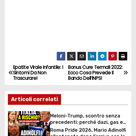
Epatite Virale Infantile: I
Bonus Cure Termali 2022:
N
Sintomi Da Non
Ecco Cosa Prevede Il
Trascurare!
Bando Dell’INPS!
a
v
Articoli correlati
i
Meloni-Trump, scontro senza
g
precedenti: perché dazi, gas e
rapporti diplomatici possono
Roma Pride 2026, Mario Adinolfi
a
costare caro all’Italia