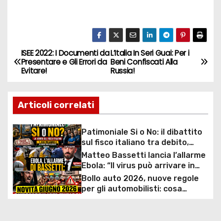
ISEE 2022: I Documenti da
L’Italia In Seri Guai: Per i
N
Presentare e Gli Errori da
Beni Confiscati Alla
Evitare!
Russia!
a
v
Articoli correlati
i
Patimoniale Si o No: il dibattito
g
sul fisco italiano tra debito,
welfare e 1.300 miliardi di crediti
Matteo Bassetti lancia l’allarme
a
non riscossi
Ebola: “Il virus può arrivare in
Europa in poche ore”
Bollo auto 2026, nuove regole
z
per gli automobilisti: cosa
cambia davvero tra scadenze,
i
pagamenti e fermo
amministrativo