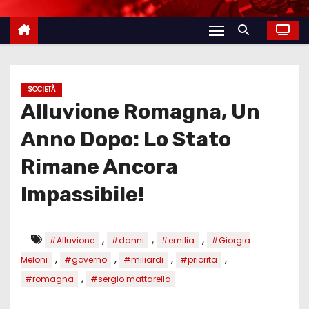
SOCIETÀ
Alluvione Romagna, Un
Anno Dopo: Lo Stato
Rimane Ancora
Impassibile!
,
,
,
#Alluvione
#danni
#emilia
#Giorgia
,
,
,
,
Meloni
#governo
#miliardi
#priorita
,
#romagna
#sergio mattarella