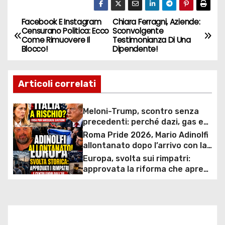
Facebook E Instagram
Chiara Ferragni, Aziende:
N
Censurano Politica: Ecco
Sconvolgente
Come Rimuovere Il
Testimonianza Di Una
a
Blocco!
Dipendente!
v
Articoli correlati
i
g
Meloni-Trump, scontro senza
precedenti: perché dazi, gas e
a
rapporti diplomatici possono
Roma Pride 2026, Mario Adinolfi
costare caro all’Italia
allontanato dopo l’arrivo con la
z
bandiera di Israele: scontro
Europa, svolta sui rimpatri:
politico e polemiche sui diritti
approvata la riforma che apre
i
ai centri fuori dall’UE e accelera
le espulsioni
o
n