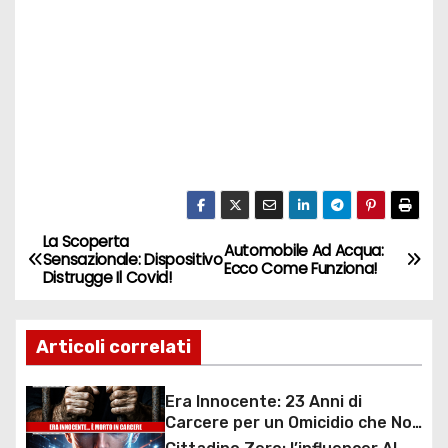
La Scoperta
N
Automobile Ad Acqua:
Sensazionale: Dispositivo
Ecco Come Funziona!
Distrugge Il Covid!
a
v
Articoli correlati
i
Era Innocente: 23 Anni di
g
Carcere per un Omicidio che Non
Ha Commesso