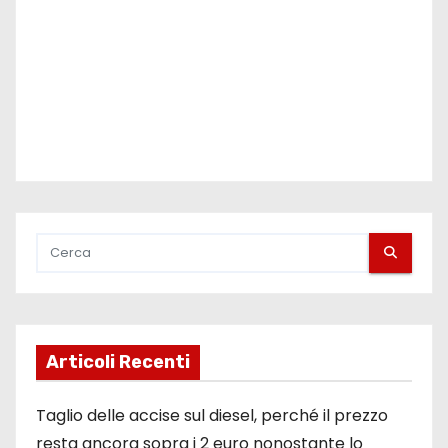
o
l
i
Articoli Recenti
Taglio delle accise sul diesel, perché il prezzo
resta ancora sopra i 2 euro nonostante lo