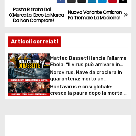
Pasta Ritirata Dal
N
Nuova Variante Omicron:
Mercato: Ecco La Marca
Fa Tremare La Medicina!
Da Non Comprare!
a
v
Articoli correlati
i
Matteo Bassetti lancia l’allarme
g
Ebola: “Il virus può arrivare in
Europa in poche ore”
Norovirus, Nave da crociera in
a
quarantena: morto un
passeggero!
Hantavirus e crisi globale:
z
cresce la paura dopo la morte di
Leo Schilperoord!
i
o
n