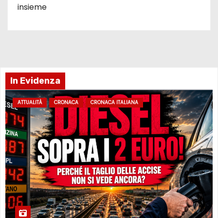
insieme
In Evidenza
ATTUALITÀ
CRONACA
CRONACA ITALIANA