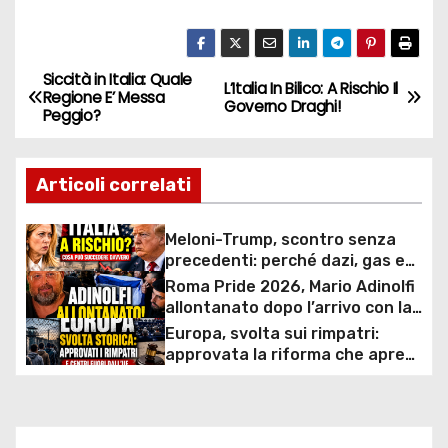
Siccità in Italia: Quale
N
L’Italia In Bilico: A Rischio Il
Regione E’ Messa
Governo Draghi!
Peggio?
a
v
Articoli correlati
i
Meloni-Trump, scontro senza
g
precedenti: perché dazi, gas e
rapporti diplomatici possono
Roma Pride 2026, Mario Adinolfi
a
costare caro all’Italia
allontanato dopo l’arrivo con la
bandiera di Israele: scontro
Europa, svolta sui rimpatri:
z
politico e polemiche sui diritti
approvata la riforma che apre
ai centri fuori dall’UE e accelera
i
le espulsioni
o