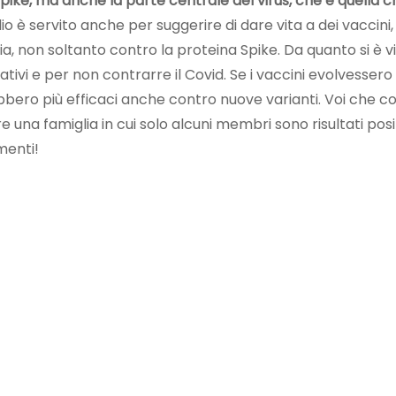
pike, ma anche la parte centrale del virus, che è quella c
io è servito anche per suggerire di dare vita a dei vaccini, 
, non soltanto contro la proteina Spike. Da quanto si è vi
ativi e per non contrarre il Covid. Se i vaccini evolvessero 
bbero più efficaci anche contro nuove varianti. Voi che c
una famiglia in cui solo alcuni membri sono risultati posit
menti!