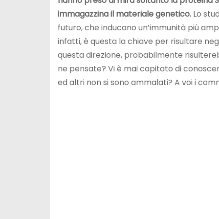
hanno preso di mira soltanto la proteina S
immagazzina il materiale genetico.
Lo stud
futuro, che inducano un’immunità più ampia
infatti, è questa la chiave per risultare neg
questa direzione, probabilmente risultere
ne pensate? Vi è mai capitato di conoscere 
ed altri non si sono ammalati? A voi i com