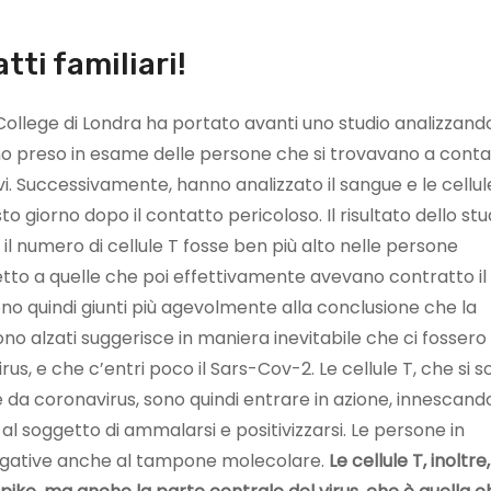
tti familiari!
College di Londra ha portato avanti uno studio analizzand
anno preso in esame delle persone che si trovavano a cont
ivi. Successivamente, hanno analizzato il sangue e le cellul
o giorno dopo il contatto pericoloso. Il risultato dello stu
l numero di cellule T fosse ben più alto nelle persone
petto a quelle che poi effettivamente avevano contratto il
sono quindi giunti più agevolmente alla conclusione che la
sono alzati suggerisce in maniera inevitabile che ci fossero 
us, e che c’entri poco il Sars-Cov-2. Le cellule T, che si 
da coronavirus, sono quindi entrare in azione, innescand
al soggetto di ammalarsi e positivizzarsi. Le persone in
negative anche al tampone molecolare.
Le cellule T, inoltre