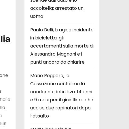
scende dall’auto e lo
accoltella: arrestato un
uomo
Paolo Belli, tragico incidente
lia
in bicicletta: gli
accertamenti sulla morte di
Alessandro Magnani e i
punti ancora da chiarire
sone
Mario Roggero, la
Cassazione conferma la
a
condanna definitiva: 14 anni
icile
e 9 mesi per il gioielliere che
lla
uccise due rapinatori dopo
a
l’assalto
 in