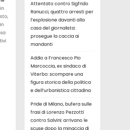
he
Attentato contro Sigfrido
in
Ranucci, quattro arresti per
sto,
l’esplosione davanti alla
in
casa del giornalista:
osa
prosegue la caccia ai
ivi
mandanti
Addio a Francesco Pio
Marcoccia, ex sindaco di
Viterbo: scompare una
figura storica della politica
e dell’urbanistica cittadina
Pride di Milano, bufera sulle
frasi di Lorenzo Pezzotti
contro Salvini: arrivano le
scuse dopo la minaccia di