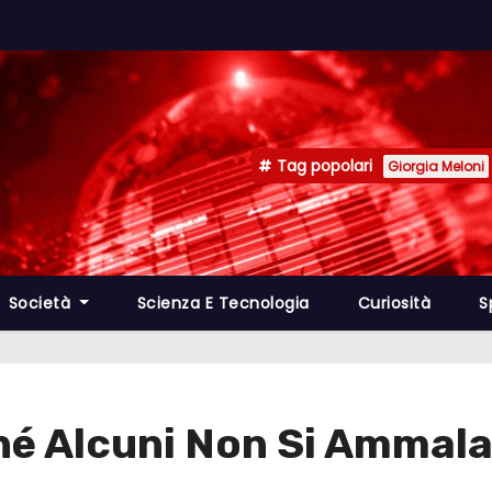
Tag popolari
Giorgia Meloni
Società
Scienza E Tecnologia
Curiosità
S
hé Alcuni Non Si Ammala