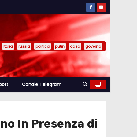
Italia
russia
politica
putin
caso
governo
port
Canale Telegram
no In Presenza di