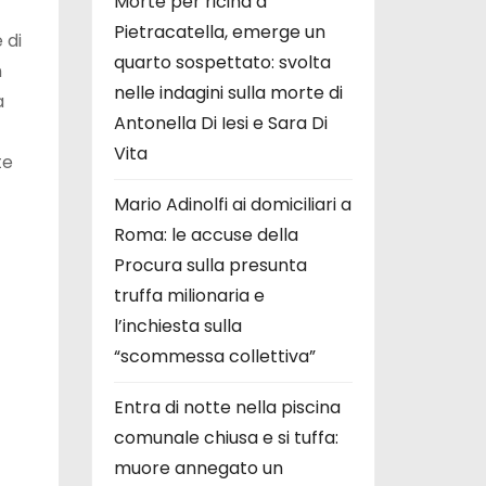
Morte per ricina a
Pietracatella, emerge un
 di
quarto sospettato: svolta
n
nelle indagini sulla morte di
a
Antonella Di Iesi e Sara Di
Vita
te
Mario Adinolfi ai domiciliari a
Roma: le accuse della
Procura sulla presunta
truffa milionaria e
l’inchiesta sulla
“scommessa collettiva”
Entra di notte nella piscina
comunale chiusa e si tuffa:
muore annegato un