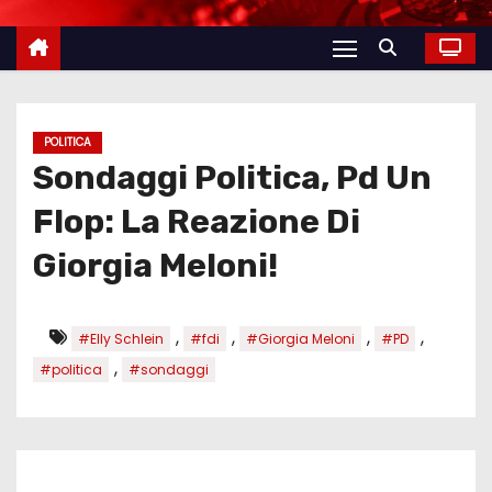
POLITICA
Sondaggi Politica, Pd Un
Flop: La Reazione Di
Giorgia Meloni!
,
,
,
,
#Elly Schlein
#fdi
#Giorgia Meloni
#PD
,
#politica
#sondaggi