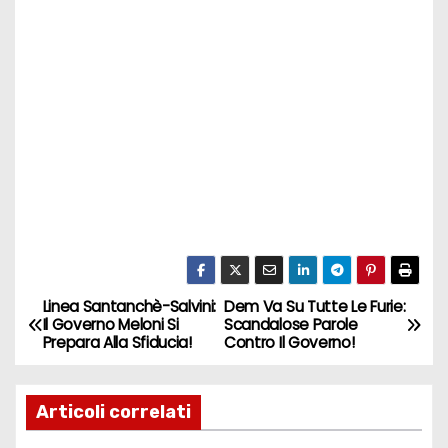
Linea Santanchè-Salvini:
Dem Va Su Tutte Le Furie:
N
Il Governo Meloni Si
Scandalose Parole
Prepara Alla Sfiducia!
Contro Il Governo!
a
v
Articoli correlati
i