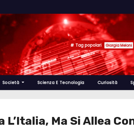
Tag popolari
Giorgia Meloni
Società
Scienza E Tecnologia
Curiosità
S
 L’Italia, Ma Si Allea C