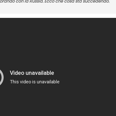
borando con la
Russia
. Ecco che cosa sta succedendo.