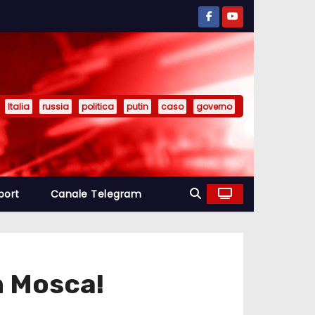
Italia
russia
politica
putin
caso
governo
port
Canale Telegram
on Mosca!