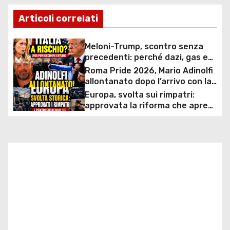
a
Articoli correlati
v
i
Meloni-Trump, scontro senza
precedenti: perché dazi, gas e
g
rapporti diplomatici possono
Roma Pride 2026, Mario Adinolfi
costare caro all’Italia
allontanato dopo l’arrivo con la
a
bandiera di Israele: scontro
Europa, svolta sui rimpatri:
politico e polemiche sui diritti
z
approvata la riforma che apre
ai centri fuori dall’UE e accelera
i
le espulsioni
o
n
e
a