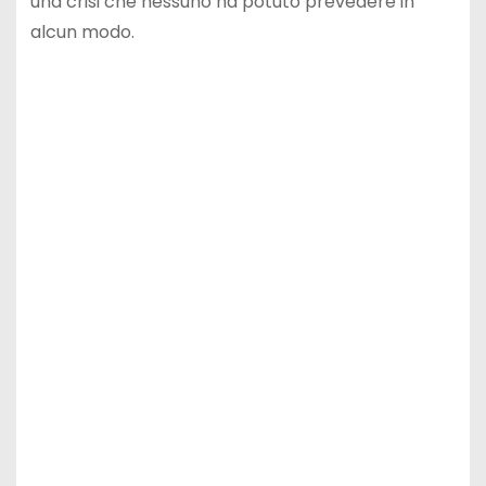
una crisi che nessuno ha potuto prevedere in
alcun modo.