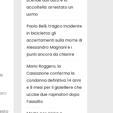
scende dall’auto e lo
accoltella: arrestato un
uomo
Paolo Belli, tragico incidente
in bicicletta: gli
accertamenti sulla morte di
Alessandro Magnani e i
punti ancora da chiarire
Mario Roggero, la
Cassazione conferma la
lo
condanna definitiva: 14 anni
e 9 mesi per il gioielliere che
on i
uccise due rapinatori dopo
l’assalto
iesto