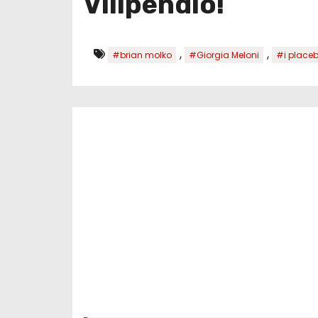
Vilipendio!
,
,
#brian molko
#Giorgia Meloni
#i place