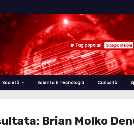
Tag popolari
Giorgia Meloni
Società
Scienza E Tecnologia
Curiosità
S
sultata: Brian Molko De