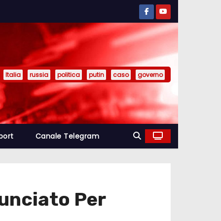
Italia
russia
politica
putin
caso
governo
port
Canale Telegram
nunciato Per