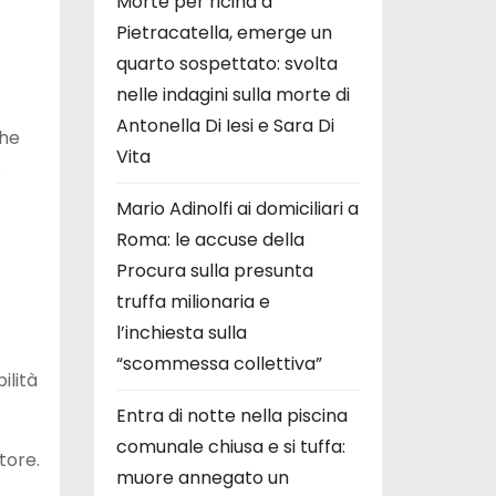
Morte per ricina a
Pietracatella, emerge un
quarto sospettato: svolta
nelle indagini sulla morte di
Antonella Di Iesi e Sara Di
che
Vita
.
Mario Adinolfi ai domiciliari a
Roma: le accuse della
Procura sulla presunta
truffa milionaria e
l’inchiesta sulla
“scommessa collettiva”
ilità
Entra di notte nella piscina
comunale chiusa e si tuffa:
tore.
muore annegato un