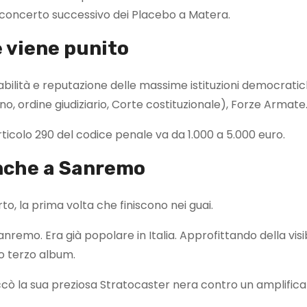
l concerto successivo dei Placebo a Matera.
e viene punito
rabilità e reputazione delle massime istituzioni democrati
o, ordine giudiziario, Corte costituzionale), Forze Armate
rticolo 290 del codice penale va da 1.000 a 5.000 euro.
anche a Sanremo
o, la prima volta che finiscono nei guai.
anremo. Era già popolare in Italia. Approfittando della visib
o terzo album.
cò la sua preziosa Stratocaster nera contro un amplifica