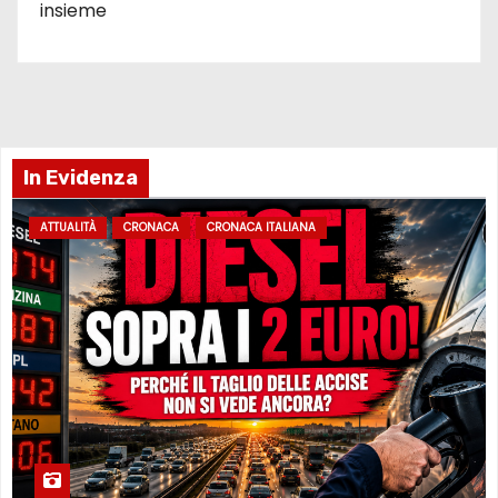
insieme
In Evidenza
ATTUALITÀ
CRONACA
CRONACA ITALIANA