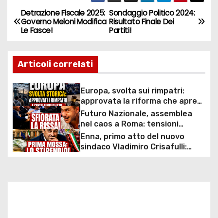
Detrazione Fiscale 2025:
Sondaggio Politico 2024:
N
Governo Meloni Modifica
Risultato Finale Dei
Le Fasce!
Partiti!
a
v
Articoli correlati
i
Europa, svolta sui rimpatri:
g
approvata la riforma che apre
ai centri fuori dall’UE e accelera
Futuro Nazionale, assemblea
a
le espulsioni
nel caos a Roma: tensioni
interne, spintoni e proteste
Enna, primo atto del nuovo
z
durante il debutto del partito di
sindaco Vladimiro Crisafulli:
Roberto Vannacci
approvato l’aumento delle
i
indennità per sindaco, giunta e
vertici comunali
o
n