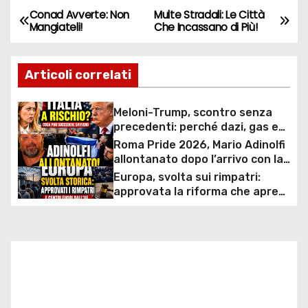
Conad Avverte: Non
Multe Stradali: Le Città
N
Mangiateli!
Che Incassano di Più!
a
Articoli correlati
v
i
Meloni-Trump, scontro senza
precedenti: perché dazi, gas e
g
rapporti diplomatici possono
Roma Pride 2026, Mario Adinolfi
costare caro all’Italia
allontanato dopo l’arrivo con la
a
bandiera di Israele: scontro
Europa, svolta sui rimpatri:
politico e polemiche sui diritti
z
approvata la riforma che apre
ai centri fuori dall’UE e accelera
i
le espulsioni
o
n