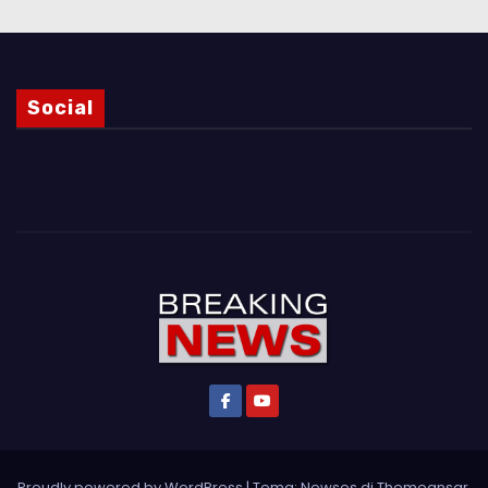
Social
Proudly powered by WordPress
|
Tema: Newses di
Themeansar
.