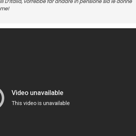
lli D’Italia, vorrebbe far andare in pensione sia le donne
ome!