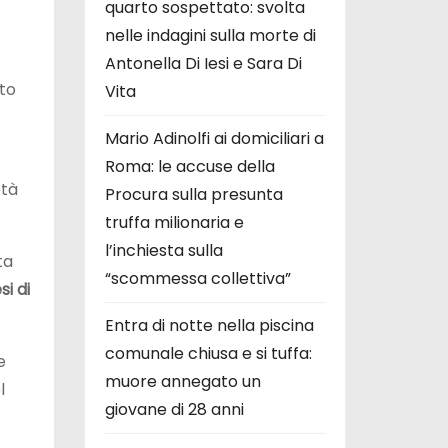
quarto sospettato: svolta
nelle indagini sulla morte di
Antonella Di Iesi e Sara Di
to
Vita
Mario Adinolfi ai domiciliari a
Roma: le accuse della
età
Procura sulla presunta
truffa milionaria e
l’inchiesta sulla
ta
“scommessa collettiva”
si di
Entra di notte nella piscina
comunale chiusa e si tuffa:
e
muore annegato un
l
giovane di 28 anni