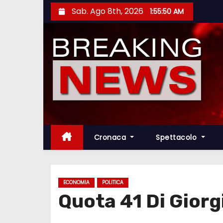
S
Sab. Ago 8th, 2026
1:55:51 AM
a
l
t
a
a
l
c
o
n
Cronaca
Spettacolo
t
e
n
ECONOMIA
POLITICA
u
Quota 41 Di Giorg
t
o