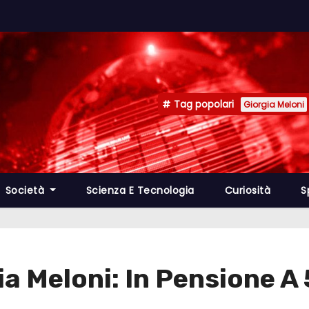
Tag popolari
Giorgia Meloni
Società
Scienza E Tecnologia
Curiosità
S
ia Meloni: In Pensione A 