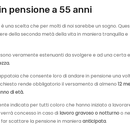
in pensione a 55 anni
è una scelta che per molti di noi sarebbe un sogno. Ques
odere della seconda metà della vita in maniera tranquilla e
ri sono veramente estenuanti da svolgere e ad una certa 
nezza.
appatoia che consente loro di andare in pensione una vol
o richiesto rende obbligatorio il versamento di almeno
12 me
anno di età.
te indicata per tutti coloro che hanno iniziato a lavorar
 verrà concesso in caso di
lavoro gravoso o notturno
o ne
i a far scattare la pensione in maniera
anticipata
.