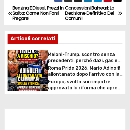
Benzina E Diesel, Prezzi In
Concessioni Balneari: La
N
Salita: Come Non Farsi
Decisione Definitiva Dei
Fregare!
Comuni!
a
v
Articoli correlati
i
Meloni-Trump, scontro senza
g
precedenti: perché dazi, gas e
rapporti diplomatici possono
Roma Pride 2026, Mario Adinolfi
a
costare caro all’Italia
allontanato dopo l’arrivo con la
bandiera di Israele: scontro
Europa, svolta sui rimpatri:
z
politico e polemiche sui diritti
approvata la riforma che apre
ai centri fuori dall’UE e accelera
i
le espulsioni
o
n