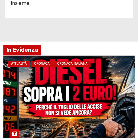
insieme
In Evidenza
ATTUALITÀ
CRONACA
CRONACA ITALIANA