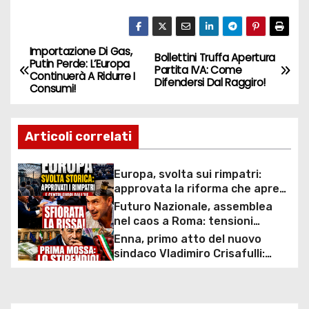
Importazione Di Gas,
N
Bollettini Truffa Apertura
Putin Perde: L’Europa
Partita IVA: Come
Continuerà A Ridurre I
a
Difendersi Dal Raggiro!
Consumi!
v
Articoli correlati
i
g
Europa, svolta sui rimpatri:
approvata la riforma che apre
a
ai centri fuori dall’UE e accelera
Futuro Nazionale, assemblea
le espulsioni
nel caos a Roma: tensioni
z
interne, spintoni e proteste
Enna, primo atto del nuovo
durante il debutto del partito di
sindaco Vladimiro Crisafulli:
i
Roberto Vannacci
approvato l’aumento delle
indennità per sindaco, giunta e
o
vertici comunali