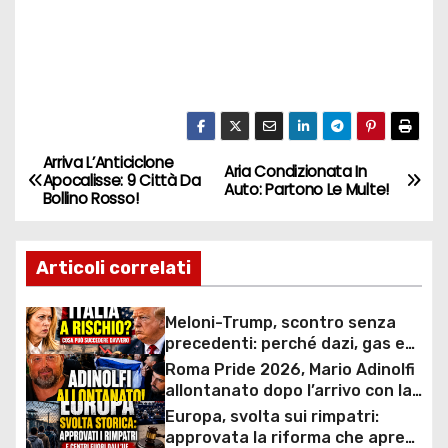
Arriva L’Anticiclone
N
Aria Condizionata In
Apocalisse: 9 Città Da
Auto: Partono Le Multe!
Bollino Rosso!
a
v
Articoli correlati
i
Meloni-Trump, scontro senza
g
precedenti: perché dazi, gas e
rapporti diplomatici possono
Roma Pride 2026, Mario Adinolfi
a
costare caro all’Italia
allontanato dopo l’arrivo con la
bandiera di Israele: scontro
Europa, svolta sui rimpatri:
z
politico e polemiche sui diritti
approvata la riforma che apre