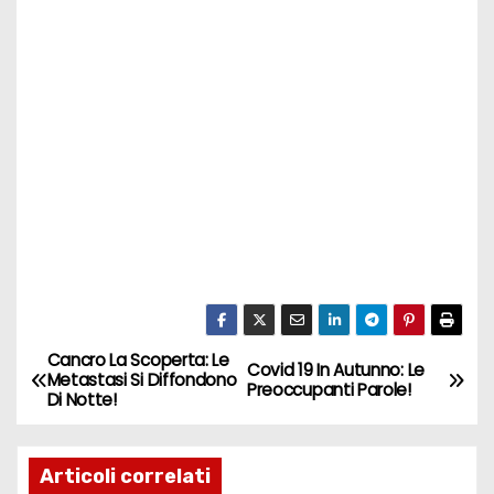
Cancro La Scoperta: Le
N
Covid 19 In Autunno: Le
Metastasi Si Diffondono
Preoccupanti Parole!
Di Notte!
a
v
Articoli correlati