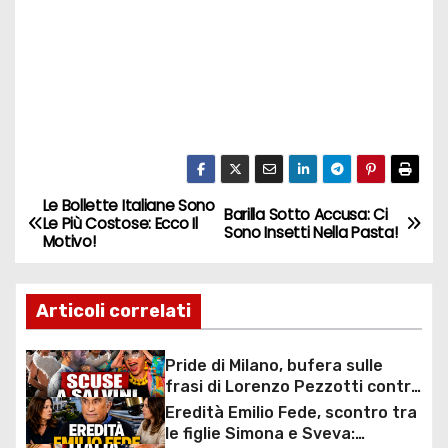
Le Bollette Italiane Sono
N
Barilla Sotto Accusa: Ci
Le Più Costose: Ecco Il
Sono Insetti Nella Pasta!
Motivo!
a
v
Articoli correlati
i
Pride di Milano, bufera sulle
g
frasi di Lorenzo Pezzotti contro
Salvini: arrivano le scuse dopo
Eredità Emilio Fede, scontro tra
a
la minaccia di querela
le figlie Simona e Sveva: