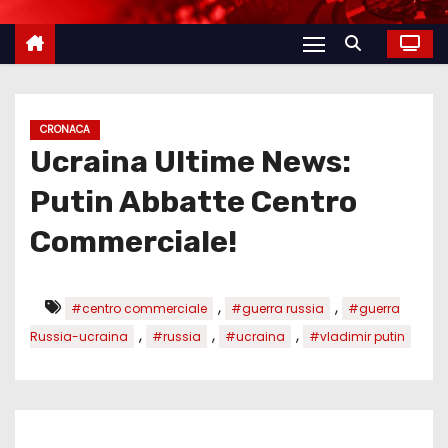
CRONACA
Ucraina Ultime News:
Putin Abbatte Centro
Commerciale!
,
,
#centro commerciale
#guerra russia
#guerra
,
,
,
Russia-ucraina
#russia
#ucraina
#vladimir putin