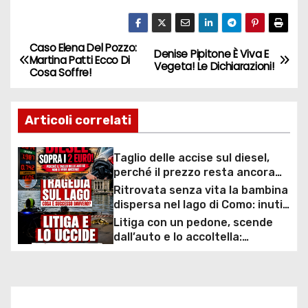
Caso Elena Del Pozzo:
N
Denise Pipitone È Viva E
Martina Patti Ecco Di
Vegeta! Le Dichiarazioni!
Cosa Soffre!
a
v
Articoli correlati
i
Taglio delle accise sul diesel,
g
perché il prezzo resta ancora
sopra i 2 euro nonostante lo
Ritrovata senza vita la bambina
a
sconto deciso dal Governo
dispersa nel lago di Como: inutili
ore di ricerche dei
Litiga con un pedone, scende
z
sommozzatori
dall’auto e lo accoltella:
arrestato un uomo
i
o