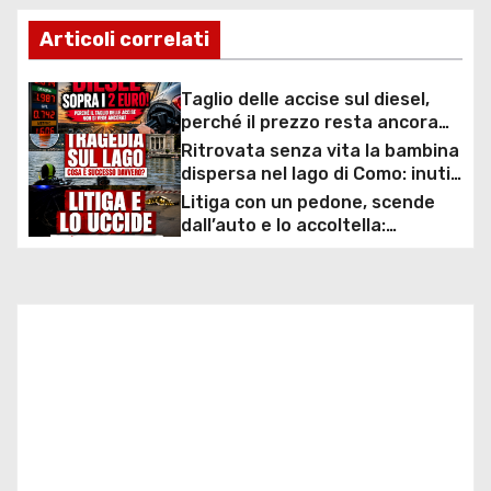
v
Articoli correlati
i
Taglio delle accise sul diesel,
g
perché il prezzo resta ancora
sopra i 2 euro nonostante lo
Ritrovata senza vita la bambina
a
sconto deciso dal Governo
dispersa nel lago di Como: inutili
ore di ricerche dei
Litiga con un pedone, scende
z
sommozzatori
dall’auto e lo accoltella:
arrestato un uomo
i
o
n
e
a
r