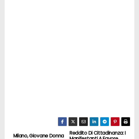
Reddito Di Cittadinanza: I
N
Milano, Giovane Donna
Manifestanti A Favore