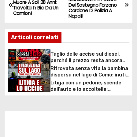
Muore A Soli 28 Anni:
Del Sostegno Forzano
a
Travolta In Bici Da Un
Cordone Di Polizia A
Camion!
Napoli!
v
i
Articoli correlati
g
Taglio delle accise sul diesel,
a
perché il prezzo resta ancora
sopra i 2 euro nonostante lo
Ritrovata senza vita la bambina
z
sconto deciso dal Governo
dispersa nel lago di Como: inutili
ore di ricerche dei
Litiga con un pedone, scende
i
sommozzatori
dall’auto e lo accoltella:
arrestato un uomo
o
n
e