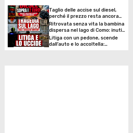
i
Taglio delle accise sul diesel,
g
perché il prezzo resta ancora
sopra i 2 euro nonostante lo
Ritrovata senza vita la bambina
a
sconto deciso dal Governo
dispersa nel lago di Como: inutili
ore di ricerche dei
Litiga con un pedone, scende
z
sommozzatori
dall’auto e lo accoltella:
arrestato un uomo
i
o
n
e
a
r
t