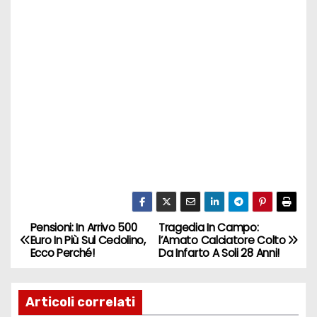
Pensioni: In Arrivo 500
Tragedia In Campo:
N
Euro In Più Sul Cedolino,
l’Amato Calciatore Colto
Ecco Perché!
Da Infarto A Soli 28 Anni!
a
v
Articoli correlati