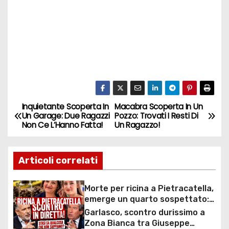
Inquietante Scoperta In
Macabra Scoperta In Un
N
Un Garage: Due Ragazzi
Pozzo: Trovati I Resti Di
Non Ce L’Hanno Fatta!
Un Ragazzo!
a
v
Articoli correlati
i
Morte per ricina a Pietracatella,
g
emerge un quarto sospettato:
svolta nelle indagini sulla morte
Garlasco, scontro durissimo a
a
di Antonella Di Iesi e Sara Di Vita
Zona Bianca tra Giuseppe