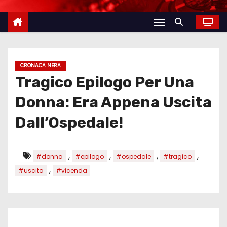
CRONACA NERA
Tragico Epilogo Per Una
Donna: Era Appena Uscita
Dall’Ospedale!
,
,
,
,
#donna
#epilogo
#ospedale
#tragico
,
#uscita
#vicenda