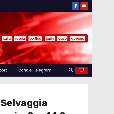
Italia
russia
politica
putin
caso
governo
port
Canale Telegram
 Selvaggia