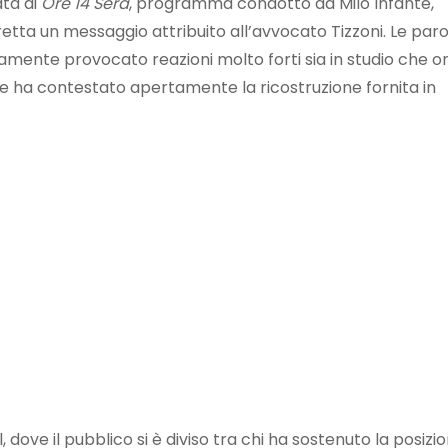
ata di
Ore 14 Sera
, programma condotto da Milo Infante,
diretta un messaggio attribuito all’avvocato Tizzoni. Le par
ente provocato reazioni molto forti sia in studio che on
 che ha contestato apertamente la ricostruzione fornita in
dove il pubblico si è diviso tra chi ha sostenuto la posizi