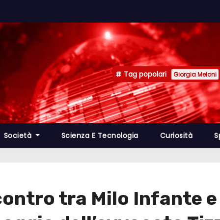
Tag popolari
Giorgia Meloni
Società
Scienza E Tecnologia
Curiosità
S
ontro tra Milo Infante e