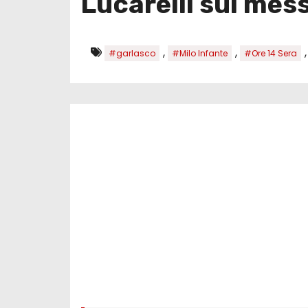
Lucarelli sul mes
,
,
#garlasco
#Milo Infante
#Ore 14 Sera