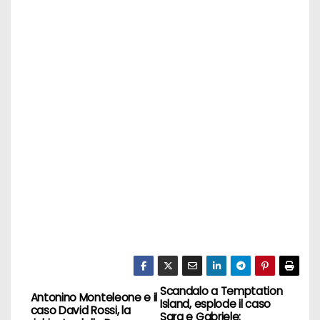
Scandalo a Temptation
N
Antonino Monteleone e il
Island, esplode il caso
caso David Rossi, la
Sara e Gabriele: