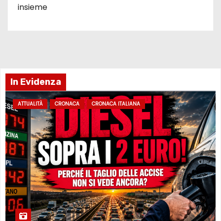
insieme
In Evidenza
ATTUALITÀ
CRONACA
CRONACA ITALIANA