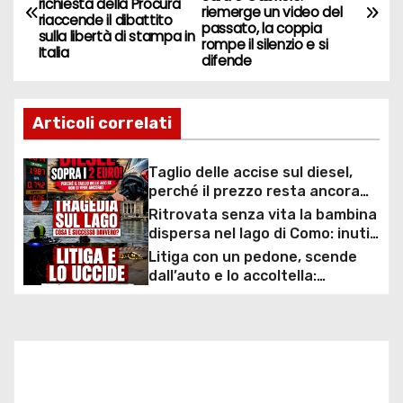
a
richiesta della Procura
riemerge un video del
riaccende il dibattito
passato, la coppia
sulla libertà di stampa in
v
rompe il silenzio e si
Italia
difende
i
g
Articoli correlati
a
Taglio delle accise sul diesel,
perché il prezzo resta ancora
z
sopra i 2 euro nonostante lo
Ritrovata senza vita la bambina
sconto deciso dal Governo
i
dispersa nel lago di Como: inutili
ore di ricerche dei
Litiga con un pedone, scende
o
sommozzatori
dall’auto e lo accoltella:
arrestato un uomo
n
e
a