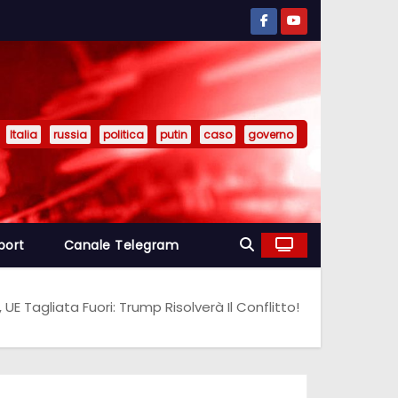
Italia
russia
politica
putin
caso
governo
port
Canale Telegram
 UE Tagliata Fuori: Trump Risolverà Il Conflitto!