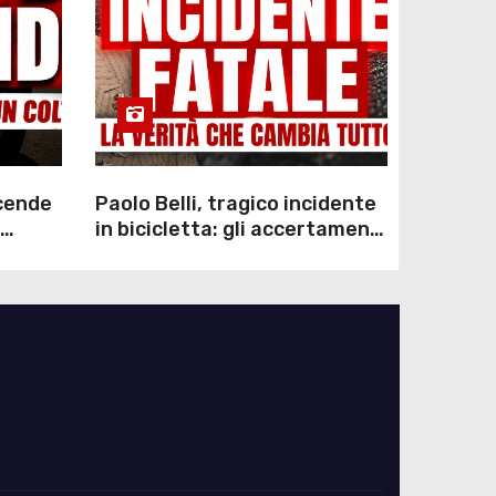
scende
Paolo Belli, tragico incidente
in bicicletta: gli accertamenti
sulla morte di Alessandro
Magnani e i punti ancora da
chiarire