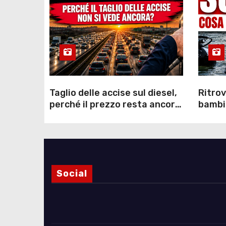
Taglio delle accise sul diesel,
Ritrov
perché il prezzo resta ancora
bambin
sopra i 2 euro nonostante lo
Como: 
sconto deciso dal Governo
dei s
Social