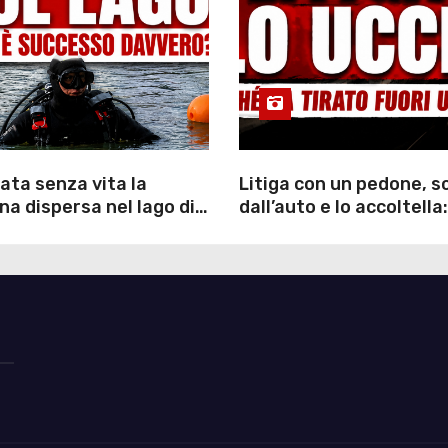
ata senza vita la
Litiga con un pedone, 
a dispersa nel lago di
dall’auto e lo accoltella:
inutili ore di ricerche
arrestato un uomo
ommozzatori