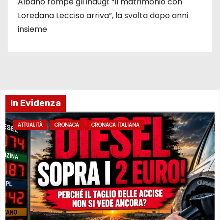
Albano rompe gli indugi: “Il matrimonio con
Loredana Lecciso arriva”, la svolta dopo anni
insieme
In Evidenza
ATTUALITÀ
CRONACA
CRONACA ITALIANA