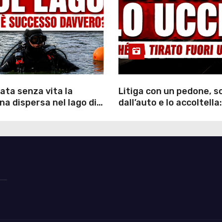
ata senza vita la
Litiga con un pedone, 
a dispersa nel lago di
dall’auto e lo accoltella:
inutili ore di ricerche
arrestato un uomo
ommozzatori