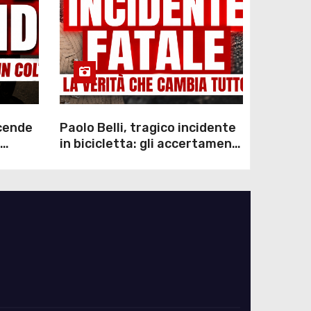
scende
Paolo Belli, tragico incidente
in bicicletta: gli accertamenti
sulla morte di Alessandro
Magnani e i punti ancora da
chiarire