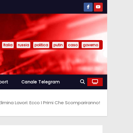
Italia
russia
politica
putin
caso
governo
port
Canale Telegram
e Elimina Lavori: Ecco I Primi Che Scompariranno!