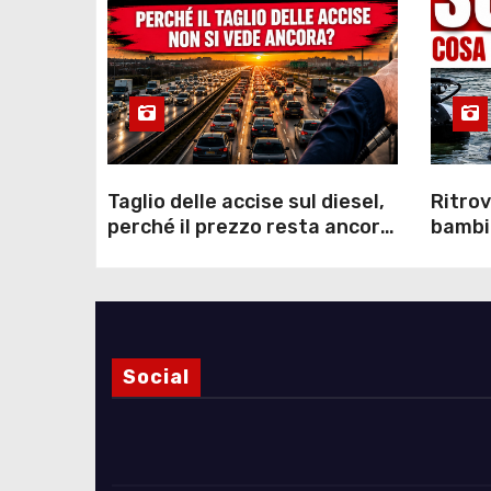
Taglio delle accise sul diesel,
Ritrov
perché il prezzo resta ancora
bambin
sopra i 2 euro nonostante lo
Como: 
sconto deciso dal Governo
dei s
Social