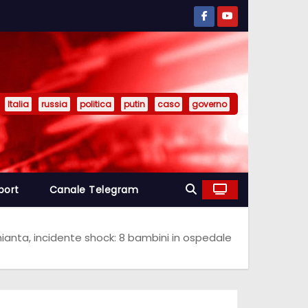
Italia
russia
politica
putin
caso
governo
port
Canale Telegram
hianta, incidente shock: 8 bambini in ospedale