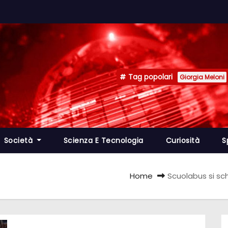
Tag popolari
Giorgia Meloni
Società
Scienza E Tecnologia
Curiosità
S
Home
Scuolabus si sc