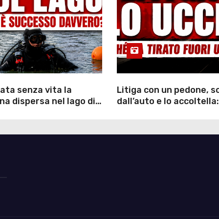
ata senza vita la
Litiga con un pedone, 
a dispersa nel lago di
dall’auto e lo accoltella:
inutili ore di ricerche
arrestato un uomo
ommozzatori