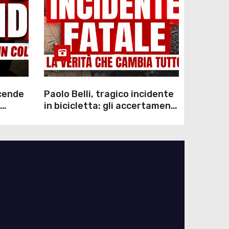
scende
Paolo Belli, tragico incidente
in bicicletta: gli accertamenti
sulla morte di Alessandro
Magnani e i punti ancora da
chiarire