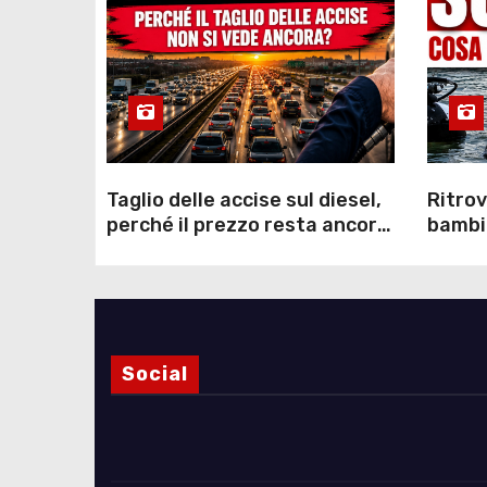
Taglio delle accise sul diesel,
Ritrov
perché il prezzo resta ancora
bambin
sopra i 2 euro nonostante lo
Como: 
sconto deciso dal Governo
dei s
Social