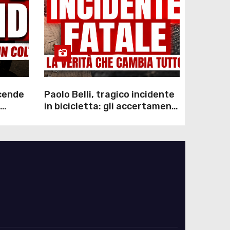
scende
Paolo Belli, tragico incidente
in bicicletta: gli accertamenti
sulla morte di Alessandro
Magnani e i punti ancora da
chiarire