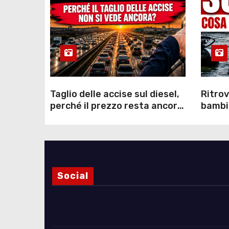
Taglio delle accise sul diesel,
Ritrov
perché il prezzo resta ancora
bambin
sopra i 2 euro nonostante lo
Como: 
sconto deciso dal Governo
dei s
Social