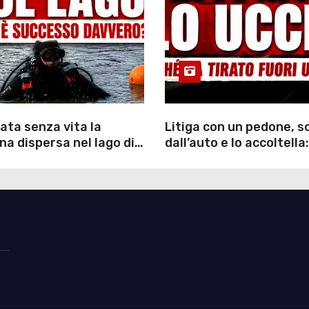
ata senza vita la
Litiga con un pedone, 
a dispersa nel lago di
dall’auto e lo accoltella:
inutili ore di ricerche
arrestato un uomo
ommozzatori