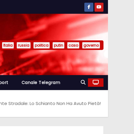
Italia
russia
politica
putin
caso
governo
port
Canale Telegram
nte Stradale: Lo Schianto Non Ha Avuto Pietà!