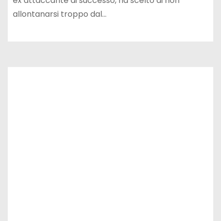
ex attaccante di successo, ha scelto di non
allontanarsi troppo dal…