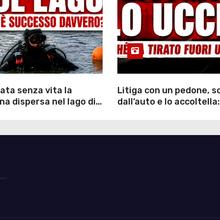
ata senza vita la
Litiga con un pedone, 
a dispersa nel lago di
dall’auto e lo accoltella:
inutili ore di ricerche
arrestato un uomo
ommozzatori