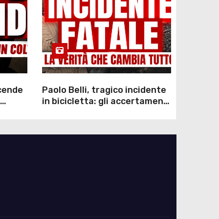
scende
Paolo Belli, tragico incidente
in bicicletta: gli accertamenti
sulla morte di Alessandro
Magnani e i punti ancora da
chiarire