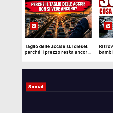
Taglio delle accise sul diesel,
Ritrov
perché il prezzo resta ancora
bambin
sopra i 2 euro nonostante lo
Como: 
sconto deciso dal Governo
dei s
Social