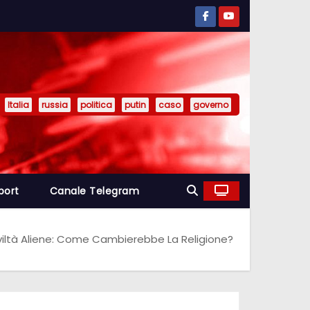
Italia
russia
politica
putin
caso
governo
port
Canale Telegram
viltà Aliene: Come Cambierebbe La Religione?