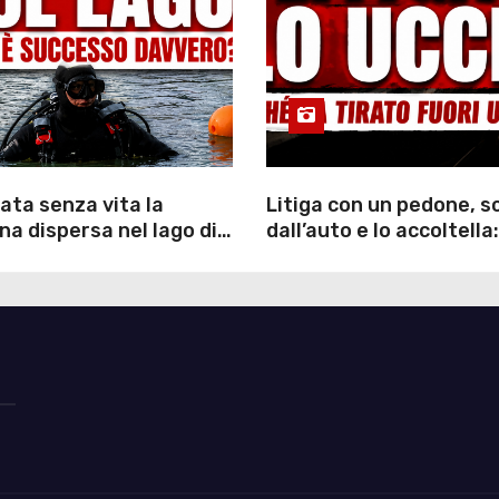
ata senza vita la
Litiga con un pedone, 
a dispersa nel lago di
dall’auto e lo accoltella:
inutili ore di ricerche
arrestato un uomo
ommozzatori