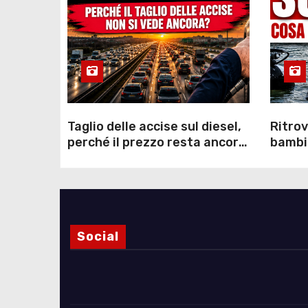
Taglio delle accise sul diesel,
Ritrov
perché il prezzo resta ancora
bambin
sopra i 2 euro nonostante lo
Como: 
sconto deciso dal Governo
dei s
Social