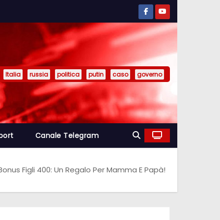
Italia
russia
politica
putin
caso
governo
port
Canale Telegram
onus Figli 400: Un Regalo Per Mamma E Papà!