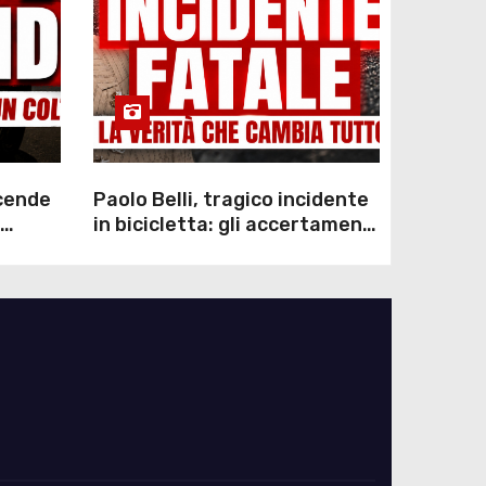
scende
Paolo Belli, tragico incidente
in bicicletta: gli accertamenti
sulla morte di Alessandro
Magnani e i punti ancora da
chiarire