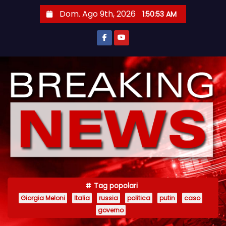
S
Dom. Ago 9th, 2026
1:50:53 AM
a
l
t
a
a
l
c
o
n
t
e
n
Tag popolari
u
Giorgia Meloni
Italia
russia
politica
putin
caso
t
governo
o