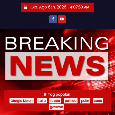
S
Gio. Ago 6th, 2026
4:07:50 AM
a
l
t
a
a
l
c
o
n
t
e
n
Tag popolari
u
Giorgia Meloni
Italia
russia
politica
putin
caso
t
governo
o