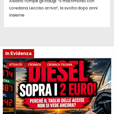
Albano rompe gli indugi: “Il matrimonio con
Loredana Lecciso arriva”, la svolta dopo anni
insieme
In Evidenza
ATTUALITÀ
CRONACA
CRONACA ITALIANA