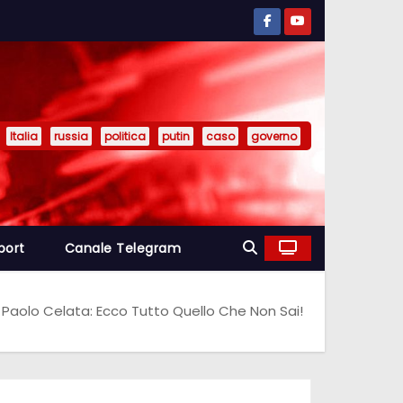
Italia
russia
politica
putin
caso
governo
port
Canale Telegram
È Paolo Celata: Ecco Tutto Quello Che Non Sai!