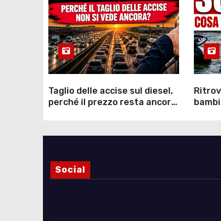
Taglio delle accise sul diesel,
Ritrov
perché il prezzo resta ancora
bambin
sopra i 2 euro nonostante lo
Como: 
sconto deciso dal Governo
dei s
Social