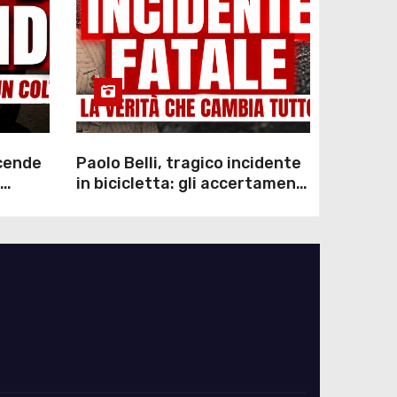
scende
Paolo Belli, tragico incidente
in bicicletta: gli accertamenti
sulla morte di Alessandro
Magnani e i punti ancora da
chiarire