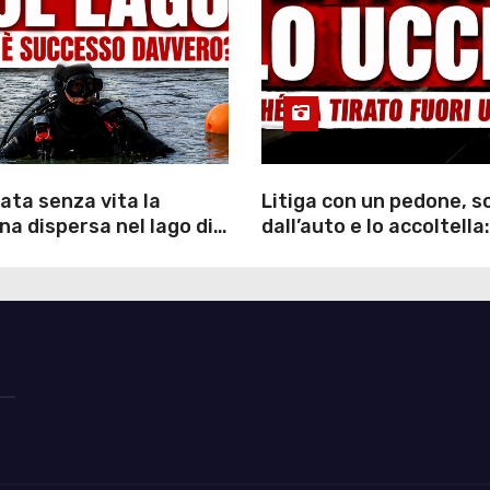
ata senza vita la
Litiga con un pedone, 
a dispersa nel lago di
dall’auto e lo accoltella:
inutili ore di ricerche
arrestato un uomo
ommozzatori