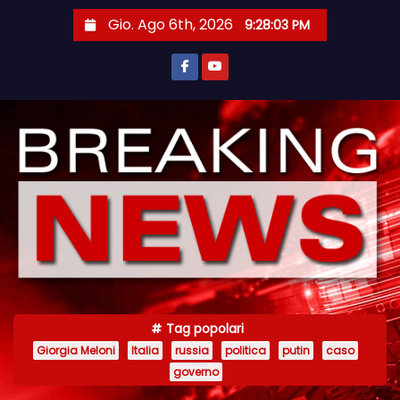
S
Gio. Ago 6th, 2026
9:28:03 PM
a
l
t
a
a
l
c
o
n
t
e
n
Tag popolari
u
Giorgia Meloni
Italia
russia
politica
putin
caso
t
governo
o