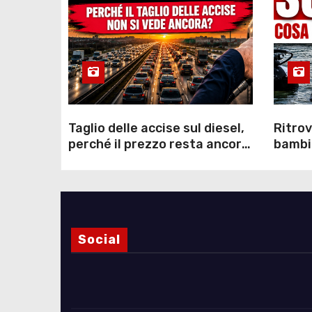
Taglio delle accise sul diesel,
Ritrov
perché il prezzo resta ancora
bambin
sopra i 2 euro nonostante lo
Como: 
sconto deciso dal Governo
dei s
Social