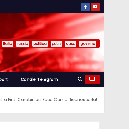
Italia
russia
politica
putin
caso
governo
port
Canale Telegram
uffa Finti Carabinieri: Ecco Come Riconoscerla!