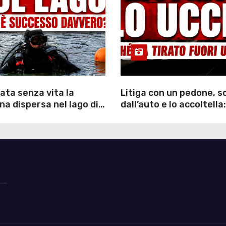
ata senza vita la
Litiga con un pedone, 
a dispersa nel lago di
dall’auto e lo accoltella:
inutili ore di ricerche
arrestato un uomo
ommozzatori