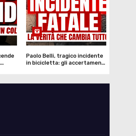
scende
Paolo Belli, tragico incidente
in bicicletta: gli accertamenti
sulla morte di Alessandro
Magnani e i punti ancora da
chiarire