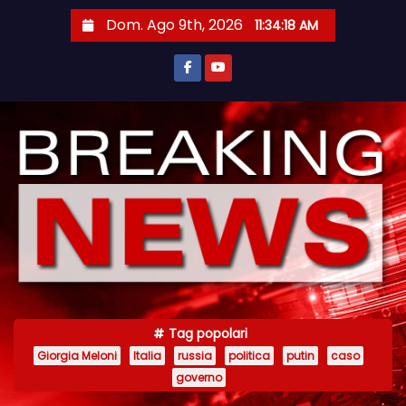
S
Dom. Ago 9th, 2026
11:34:18 AM
a
l
t
a
a
l
c
o
n
t
e
n
Tag popolari
u
Giorgia Meloni
Italia
russia
politica
putin
caso
t
governo
o