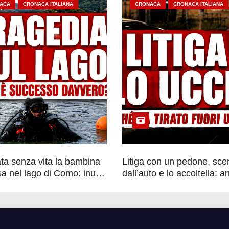
ACA
CRONACA ITALIANA
CRONACA
CRONACA ITALIANA
ata senza vita la bambina
Litiga con un pedone, sc
a nel lago di Como: inutili
dall’auto e lo accoltella: a
 ricerche dei sommozzatori
un uomo