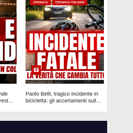
CRONACA
CRONACA ITALIANA
ende
Paolo Belli, tragico incidente in
rrestato
bicicletta: gli accertamenti sulla
morte di Alessandro Magnani e i
punti ancora da chiarire