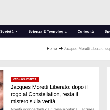
Società
Scienza E Tecnologia
Curiosità
Sp
Home
Jacques Moretti Liberato: dopo
CRONACA ESTERA
Jacques Moretti Liberato: dopo il
rogo al Constellation, resta il
mistero sulla verità
Novità sconcertanti da Crans-Montana. Jacques