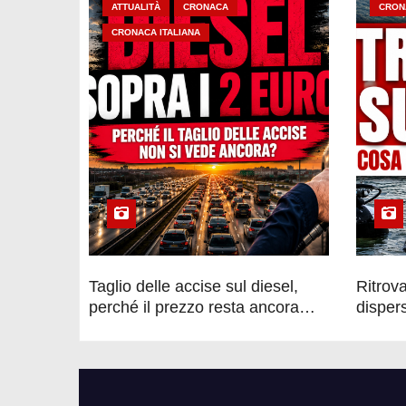
ATTUALITÀ
CRONACA
CRON
CRONACA ITALIANA
Taglio delle accise sul diesel,
Ritrov
perché il prezzo resta ancora
dispers
sopra i 2 euro nonostante lo
ore di
sconto deciso dal Governo