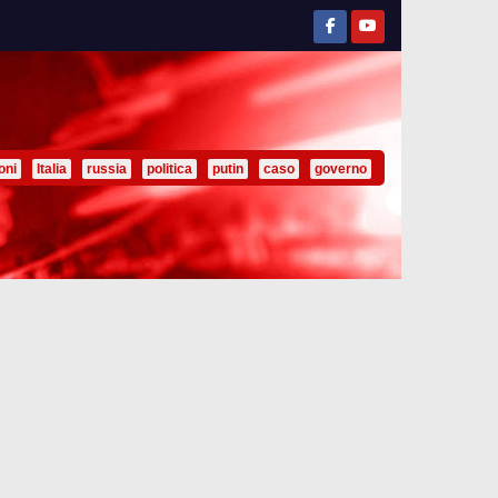
oni
Italia
russia
politica
putin
caso
governo