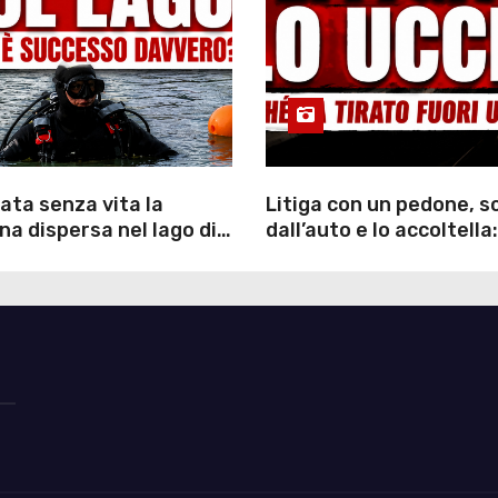
ata senza vita la
Litiga con un pedone, 
a dispersa nel lago di
dall’auto e lo accoltella:
inutili ore di ricerche
arrestato un uomo
ommozzatori