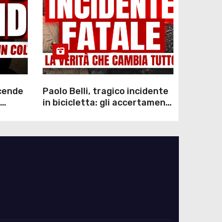
scende
Paolo Belli, tragico incidente
in bicicletta: gli accertamenti
sulla morte di Alessandro
Magnani e i punti ancora da
chiarire