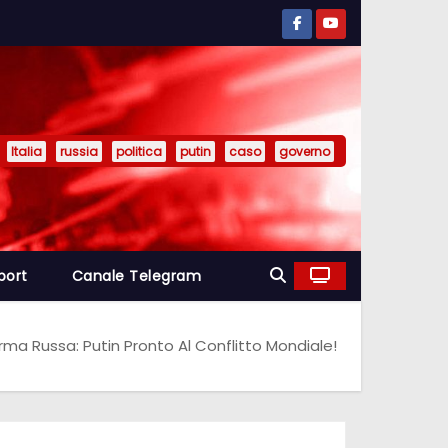
Italia
russia
politica
putin
caso
governo
port
Canale Telegram
ma Russa: Putin Pronto Al Conflitto Mondiale!