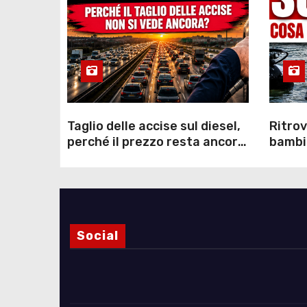
Taglio delle accise sul diesel,
Ritrov
perché il prezzo resta ancora
bambin
sopra i 2 euro nonostante lo
Como: 
sconto deciso dal Governo
dei s
Social