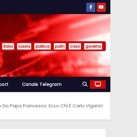
Italia
russia
politica
putin
caso
governo
port
Canale Telegram
Da Papa Francesco: Ecco Chi È Carlo Viganò!