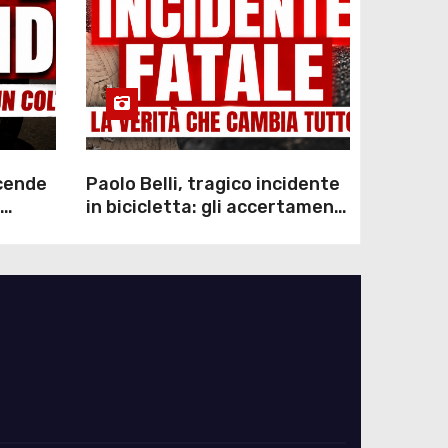
scende
Paolo Belli, tragico incidente
in bicicletta: gli accertamenti
sulla morte di Alessandro
Magnani e i punti ancora da
chiarire