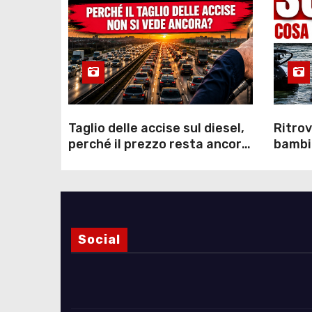
Taglio delle accise sul diesel,
Ritrov
perché il prezzo resta ancora
bambin
sopra i 2 euro nonostante lo
Como: 
sconto deciso dal Governo
dei s
Social