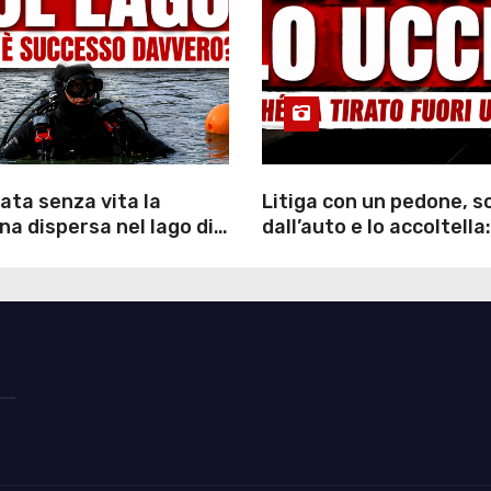
ata senza vita la
Litiga con un pedone, 
a dispersa nel lago di
dall’auto e lo accoltella:
inutili ore di ricerche
arrestato un uomo
ommozzatori