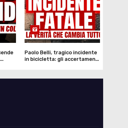
scende
Paolo Belli, tragico incidente
in bicicletta: gli accertamenti
sulla morte di Alessandro
Magnani e i punti ancora da
chiarire