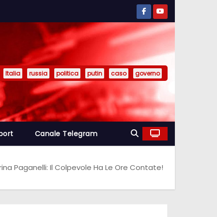
Italia
russia
politica
putin
caso
governo
port
Canale Telegram
ina Paganelli: Il Colpevole Ha Le Ore Contate!