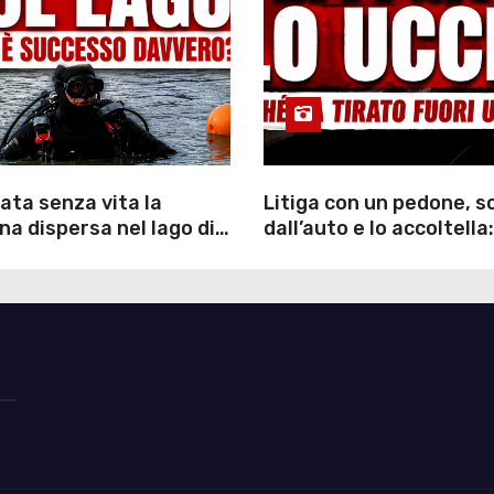
ata senza vita la
Litiga con un pedone, 
a dispersa nel lago di
dall’auto e lo accoltella:
inutili ore di ricerche
arrestato un uomo
ommozzatori