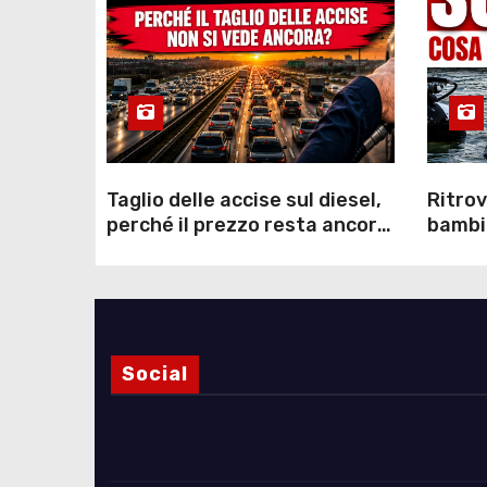
Taglio delle accise sul diesel,
Ritrov
perché il prezzo resta ancora
bambin
sopra i 2 euro nonostante lo
Como: 
sconto deciso dal Governo
dei s
Social