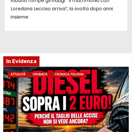
Albano rompe gli indugi: “Il matrimonio con
Loredana Lecciso arriva”, la svolta dopo anni
insieme
In Evidenza
ATTUALITÀ
CRONACA
CRONACA ITALIANA