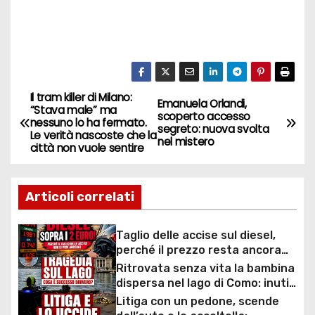
Il tram killer di Milano:
N
Emanuela Orlandi,
“Stava male” ma
scoperto accesso
nessuno lo ha fermato.
a
segreto: nuova svolta
Le verità nascoste che la
nel mistero
città non vuole sentire
v
i
Articoli correlati
g
Taglio delle accise sul diesel,
a
perché il prezzo resta ancora
sopra i 2 euro nonostante lo
Ritrovata senza vita la bambina
z
sconto deciso dal Governo
dispersa nel lago di Como: inutili
ore di ricerche dei
Litiga con un pedone, scende
i
sommozzatori