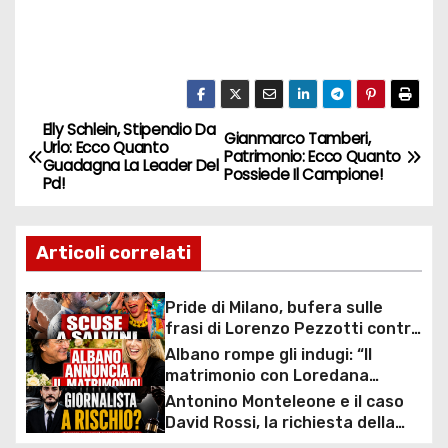
Elly Schlein, Stipendio Da
N
Gianmarco Tamberi,
Urlo: Ecco Quanto
Patrimonio: Ecco Quanto
Guadagna La Leader Del
a
Possiede Il Campione!
Pd!
v
Articoli correlati
i
g
Pride di Milano, bufera sulle
frasi di Lorenzo Pezzotti contro
a
Salvini: arrivano le scuse dopo
Albano rompe gli indugi: “Il
la minaccia di querela
matrimonio con Loredana
z
Lecciso arriva”, la svolta dopo
Antonino Monteleone e il caso
anni insieme
David Rossi, la richiesta della
i
Procura riaccende il dibattito