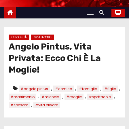
CURIOSITÀ
SPETTACOLO
Angelo Pintus, Vita
Privata: Ecco Chi È La
Moglie!
,
,
,
,
#angelo pintus
#comico
#famiglia
#figlio
,
,
,
,
#matrimonio
#michela
#moglie
#spettacolo
,
#sposato
#vita privata